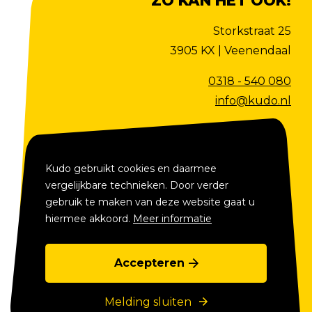
ZO KAN HET OOK!
Storkstraat 25
3905 KX | Veenendaal
0318 - 540 080
info@kudo.nl
Volg ons op
Kudo gebruikt cookies en daarmee
vergelijkbare technieken. Door verder
gebruik te maken van deze website gaat u
hiermee akkoord.
Meer informatie
Accepteren
Voet
Algemene voorwaarden
Melding sluiten
Privacyverklaring